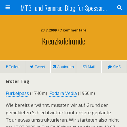
MTB- und Rennrad-Blog für Spessart und Umgebung
23.7.2009 • 7 Kommentare
Kreuzkofelrunde
Teilen
Tweet
Anpinnen
Mail
SMS
Erster Tag
Furkelpass
(1740m) 
Fodara Vedla
(1960m)
Wie bereits erwähnt, mussten wir auf Grund der
gemeldeten Schlechtwetterfront unsere geplante
Tour etwas umstrukturieren. Wir starteten also nicht