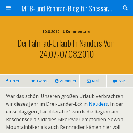
MTB- und Rennrad-Blog für Spessart und Umgebung
10.8.2010 • 8 Kommentare
Der Fahrrad-Urlaub In Nauders Vom
24.07.-07.08.2010
Teilen
Tweet
Anpinnen
Mail
SMS
War das schön! Unseren großen Urlaub verbrachten
wir dieses Jahr im Drei-Länder-Eck in
Nauders
. In der
einschlägigen „Fachliteratur“ wurde die Region am
Reschensee als ideales Bikerevier empfohlen. Sowohl
Mountainbiker als auch Rennradler kämen hier voll