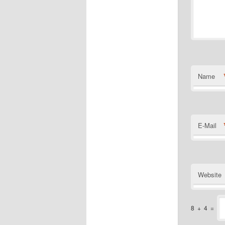
Name
E-Mail
Website
8
+
4
=