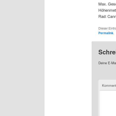
Max. Gesc
Höhenmet
Rad: Can
Dieser Eint
Permalink
.
Schre
Deine E-Mai
Komment