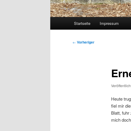
Hauptmenü
Startseite
Impressum
Beitragsnavigation
←
Vorheriger
Ern
Veröffentlic
Heute trug
fiel mir di
Blatt, fuh
mich doch