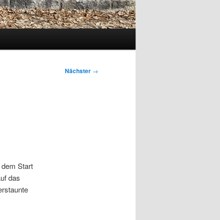
Nächster
→
h dem Start
auf das
erstaunte