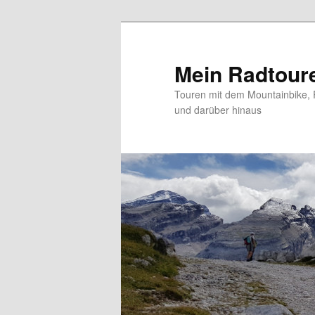
Zum
primären
Inhalt
Mein Radtour
springen
Touren mit dem Mountainbike, 
und darüber hinaus