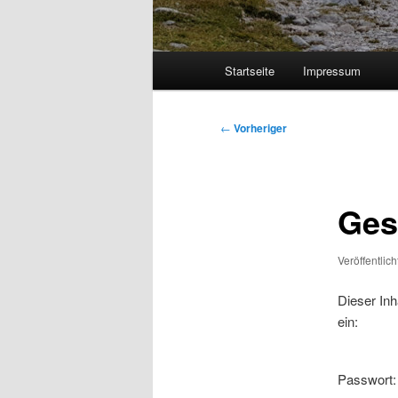
Hauptmenü
Startseite
Impressum
Beitragsnavigation
←
Vorheriger
Ges
Veröffentlic
Dieser Inh
ein:
Passwort