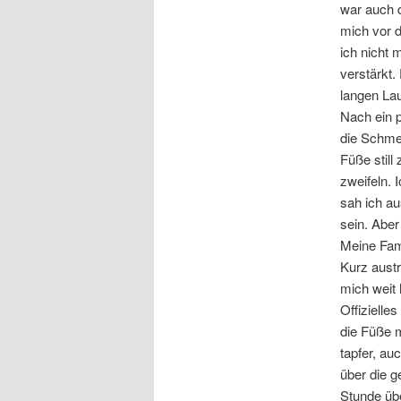
war auch 
mich vor d
ich nicht 
verstärkt.
langen Lau
Nach ein 
die Schme
Füße still
zweifeln. 
sah ich a
sein. Aber
Meine Fami
Kurz austr
mich weit 
Offizielle
die Füße m
tapfer, a
über die g
Stunde übe