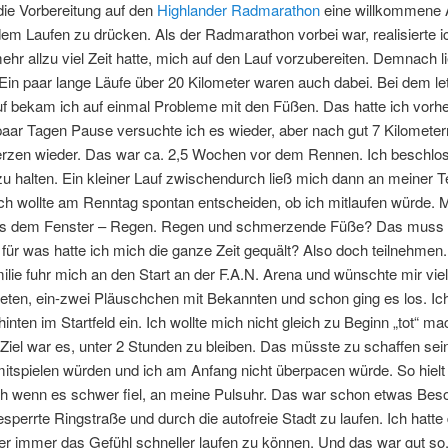
die Vorbereitung auf den
Highlander Radmarathon
eine willkommene 
em Laufen zu drücken. Als der Radmarathon vorbei war, realisierte i
mehr allzu viel Zeit hatte, mich auf den Lauf vorzubereiten. Demnach li
 Ein paar lange Läufe über 20 Kilometer waren auch dabei. Bei dem le
f bekam ich auf einmal Probleme mit den Füßen. Das hatte ich vorher
paar Tagen Pause versuchte ich es wieder, aber nach gut 7 Kilomete
rzen wieder. Das war ca. 2,5 Wochen vor dem Rennen. Ich beschlos
 zu halten. Ein kleiner Lauf zwischendurch ließ mich dann an meiner 
Ich wollte am Renntag spontan entscheiden, ob ich mitlaufen würde.
us dem Fenster – Regen. Regen und schmerzende Füße? Das muss 
 für was hatte ich mich die ganze Zeit gequält? Also doch teilnehmen.
lie fuhr mich an den Start an der F.A.N. Arena und wünschte mir vie
eten, ein-zwei Pläuschchen mit Bekannten und schon ging es los. Ich
hinten im Startfeld ein. Ich wollte mich nicht gleich zu Beginn „tot“ m
s Ziel war es, unter 2 Stunden zu bleiben. Das müsste zu schaffen se
itspielen würden und ich am Anfang nicht überpacen würde. So hielt
uch wenn es schwer fiel, an meine Pulsuhr. Das war schon etwas Bes
esperrte Ringstraße und durch die autofreie Stadt zu laufen. Ich hatte 
r immer das Gefühl schneller laufen zu können. Und das war gut so.