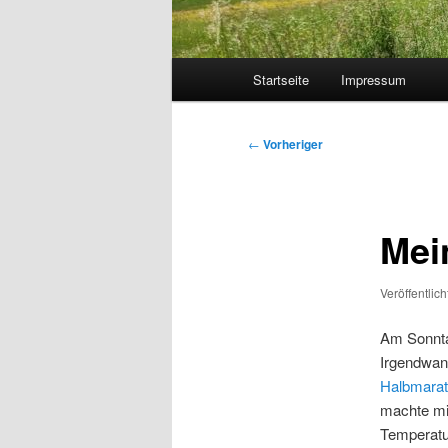
Hauptmenü
Startseite
Impressum
Beitragsnavigation
←
Vorheriger
Mei
Veröffentlic
Am Sonnta
Irgendwan
Halbmara
machte mi
Temperatur