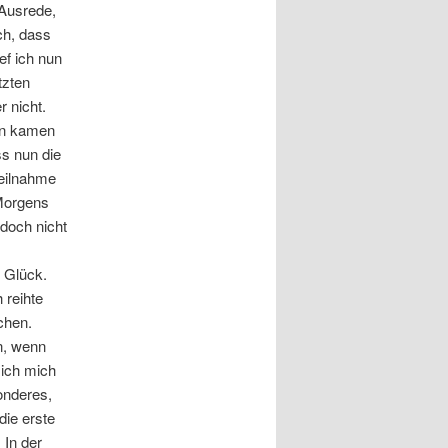
Ausrede,
ch, dass
ef ich nun
tzten
 nicht.
rn kamen
s nun die
Teilnahme
 Morgens
doch nicht
l Glück.
 reihte
achen.
in, wenn
 ich mich
onderes,
die erste
 In der