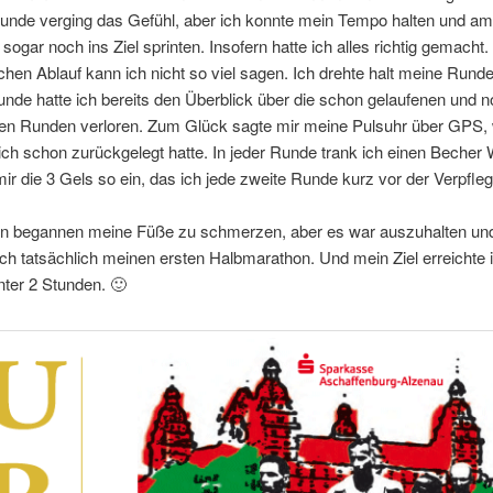
tunde verging das Gefühl, aber ich konnte mein Tempo halten und a
 sogar noch ins Ziel sprinten. Insofern hatte ich alles richtig gemacht.
chen Ablauf kann ich nicht so viel sagen. Ich drehte halt meine Rund
nde hatte ich bereits den Überblick über die schon gelaufenen und 
 Runden verloren. Zum Glück sagte mir meine Pulsuhr über GPS, 
ich schon zurückgelegt hatte. In jeder Runde trank ich einen Becher
 mir die 3 Gels so ein, das ich jede zweite Runde kurz vor der Verpfle
n begannen meine Füße zu schmerzen, aber es war auszuhalten un
ch tatsächlich meinen ersten Halbmarathon. Und mein Ziel erreichte 
unter 2 Stunden. 🙂