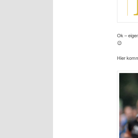
Ok – eigen
😉
Hier komm