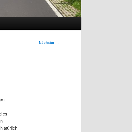
Nächster
→
mm.
d es
en
Natürlich