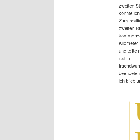
zweiten S
konnte ich
Zum restli
zweiten Ru
kommenden
Kilometer 
und teilte
nahm.
Irgendwan
beendete i
ich blieb 