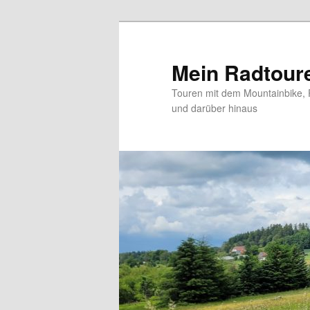
Zum
primären
Inhalt
Mein Radtour
springen
Touren mit dem Mountainbike, 
und darüber hinaus