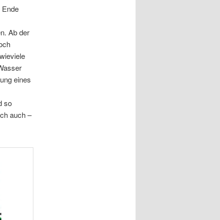
m Ende
en. Ab der
noch
wieviele
 Wasser
gung eines
d so
ich auch –