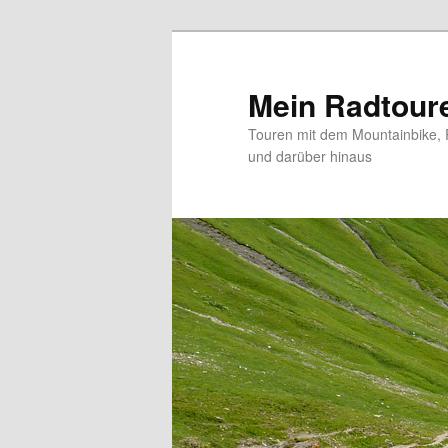
Zum
primären
Inhalt
Mein Radtour
springen
Touren mit dem Mountainbike, 
und darüber hinaus