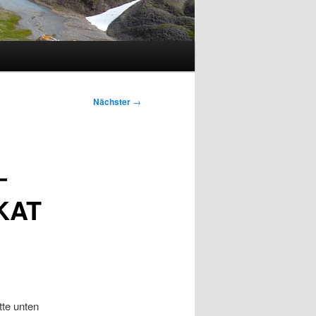
Nächster
→
–
 KAT
tte unten