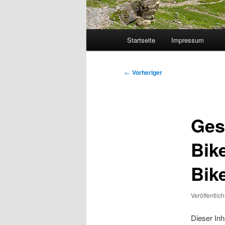
Hauptmenü
Startseite
Impressum
Beitragsnavigation
←
Vorheriger
Ges
Bik
Bik
Veröffentlic
Dieser Inh