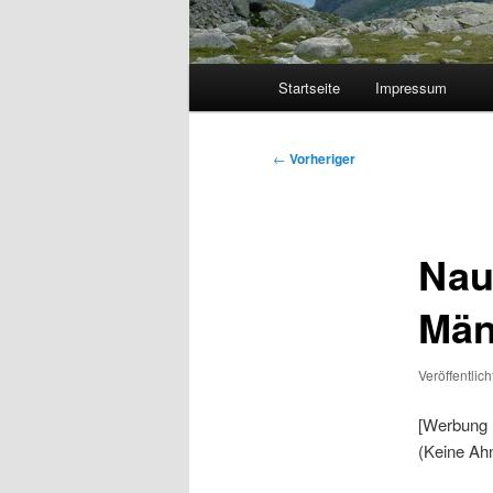
Hauptmenü
Startseite
Impressum
Beitragsnavigation
←
Vorheriger
Nau
Män
Veröffentlic
[Werbung 
(Keine Ahn