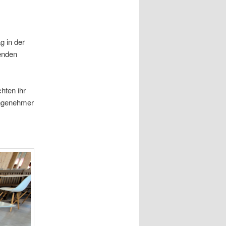
g in der
enden
hten ihr
 angenehmer