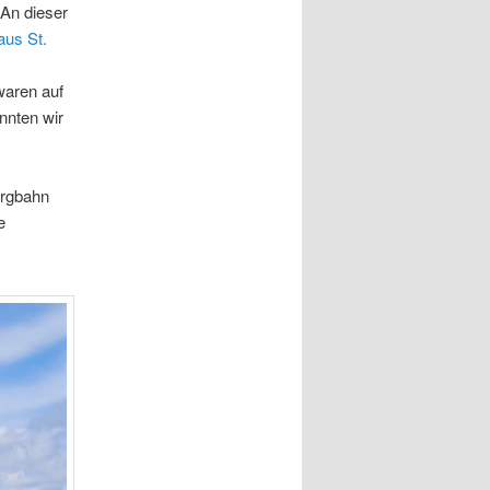
 An dieser
us St.
waren auf
nnten wir
Bergbahn
e