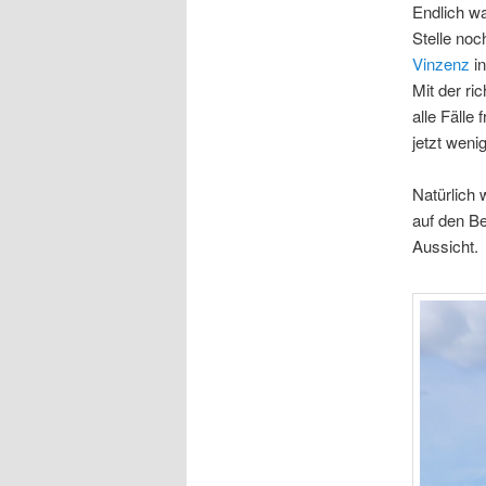
Endlich wa
Stelle noc
Vinzenz
i
Mit der ri
alle Fälle
jetzt weni
Natürlich 
auf den B
Aussicht.