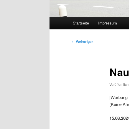
Hauptmenü
Startseite
Impressum
Beitragsnavigation
←
Vorheriger
Nau
Veröffentlic
[Werbung 
(Keine Ahn
15.08.202