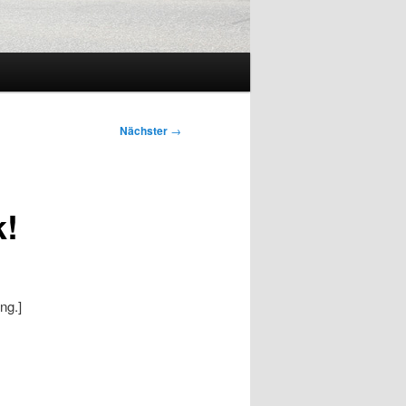
Nächster
→
k!
ng.]