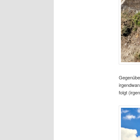
Gegenüber 
irgendwann
folgt (irg