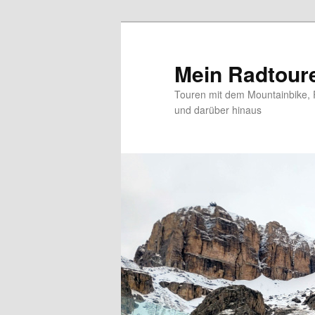
Zum
primären
Inhalt
Mein Radtour
springen
Touren mit dem Mountainbike, 
und darüber hinaus