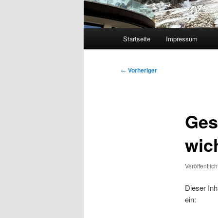
Hauptmenü
Startseite
Impressum
Beitragsnavigation
←
Vorheriger
Gesc
wic
Veröffentlic
Dieser Inh
ein: