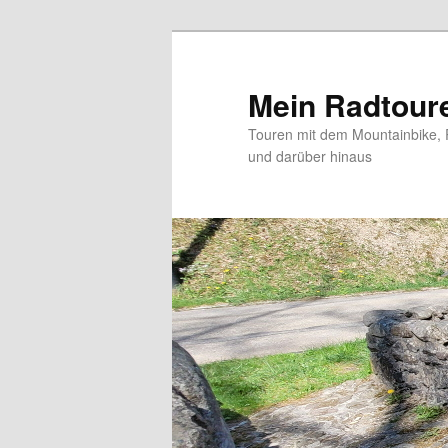
Zum
Zum
primären
sekundären
Inhalt
Inhalt
Mein Radtour
springen
springen
Touren mit dem Mountainbike, 
und darüber hinaus