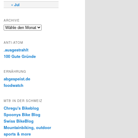
« Jul
ARCHIVE
A
r
c
ANTI-ATOM
h
.ausgestrahlt
i
100 Gute Gründe
v
e
ERNÄHRUNG
abgespeist.de
foodwatch
MTB IN DER SCHWEIZ
Chregu's Bikeblog
Spoonys Bike Blog
Swiss BikeBlog
Mountainbiking, outdoor
sports & more