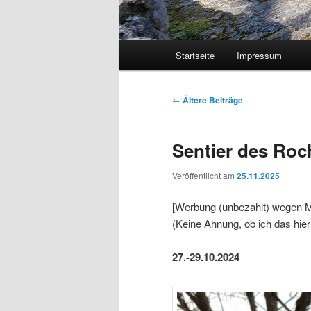
Hauptmenü
Startseite
Impressum
Beitragsnavigation
←
Ältere Beiträge
Sentier des Roc
Veröffentlicht am
25.11.2025
[Werbung (unbezahlt) wegen M
(Keine Ahnung, ob ich das hie
27.-29.10.2024