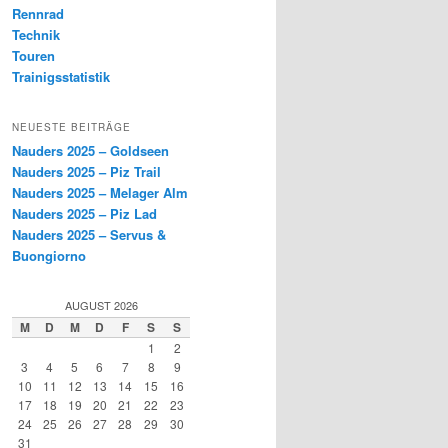
Rennrad
Technik
Touren
Trainigsstatistik
NEUESTE BEITRÄGE
Nauders 2025 – Goldseen
Nauders 2025 – Piz Trail
Nauders 2025 – Melager Alm
Nauders 2025 – Piz Lad
Nauders 2025 – Servus &
Buongiorno
AUGUST 2026
M
D
M
D
F
S
S
1
2
3
4
5
6
7
8
9
10
11
12
13
14
15
16
17
18
19
20
21
22
23
24
25
26
27
28
29
30
31