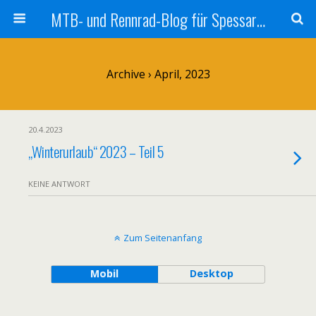
MTB- und Rennrad-Blog für Spessart und Umgebung
Archive › April, 2023
20.4.2023
„Winterurlaub“ 2023 – Teil 5
KEINE ANTWORT
Zum Seitenanfang
Mobil
Desktop