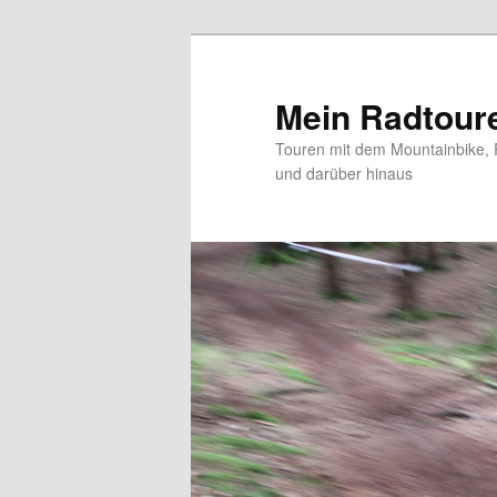
Zum
Zum
primären
sekundären
Inhalt
Inhalt
Mein Radtour
springen
springen
Touren mit dem Mountainbike, 
und darüber hinaus