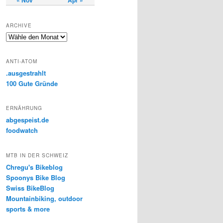
« Nov
Apr »
ARCHIVE
A
r
c
ANTI-ATOM
h
.ausgestrahlt
i
100 Gute Gründe
v
e
ERNÄHRUNG
abgespeist.de
foodwatch
MTB IN DER SCHWEIZ
Chregu's Bikeblog
Spoonys Bike Blog
Swiss BikeBlog
Mountainbiking, outdoor
sports & more