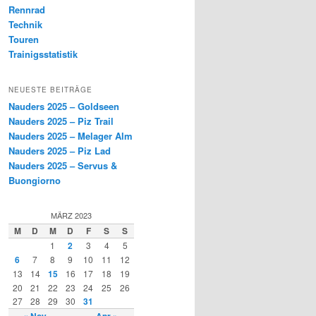
Rennrad
Technik
Touren
Trainigsstatistik
NEUESTE BEITRÄGE
Nauders 2025 – Goldseen
Nauders 2025 – Piz Trail
Nauders 2025 – Melager Alm
Nauders 2025 – Piz Lad
Nauders 2025 – Servus &
Buongiorno
MÄRZ 2023
M
D
M
D
F
S
S
1
2
3
4
5
6
7
8
9
10
11
12
13
14
15
16
17
18
19
20
21
22
23
24
25
26
27
28
29
30
31