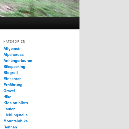
KATEGORIEN
Allgemein
Alpencross
Anhängertouren
Bikepacking
Blogroll
Einkehren
Ernährung
Gravel
Hike
Kids on bikes
Laufen
Lieblingsteile
Mountainbike
Rennen